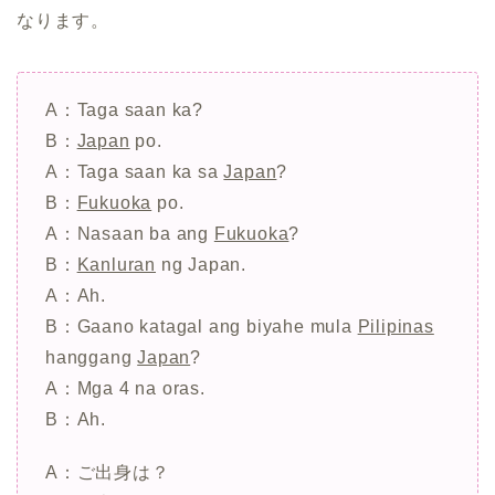
なります。
A：Taga saan ka?
B：
Japan
po.
A：Taga saan ka sa
Japan
?
B：
Fukuoka
po.
A：Nasaan ba ang
Fukuoka
?
B：
Kanluran
ng Japan.
A：Ah.
B：Gaano katagal ang biyahe mula
Pilipinas
hanggang
Japan
?
A：Mga 4 na oras.
B：Ah.
A：ご出身は？