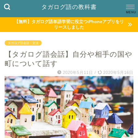
タガログ語の教科書
【無料】タガログ語単語学習に役立つiPhoneアプリをリ
リースしました
タガログ語会話・文法
【タガログ語会話】自分や相手の国や
町について話す
2020年5月11日
/
2020年5月16日