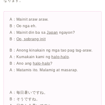
なります。
A：Mainit araw araw.
B：Oo nga eh.
A：Mainit din ba sa
Japan
ngayon?
B：
Oo, sobrang init
B：Anong kinakain ng mga tao pag tag-araw.
A：Kumakain kami ng
halo-halo
.
B：Ano ang
halo-halo
?
A：Matamis ito. Malamig at masarap.
A：毎日暑いですね。
B：そうですね。