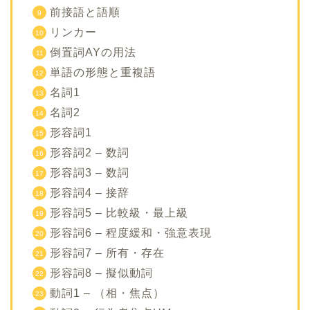
前接語と語順
リンカー
倒置詞AYの用法
単語の形態と重複語
名詞1
名詞2
形容詞1
形容詞2 – 数詞
形容詞3 – 数詞
形容詞4 – 接辞
形容詞5 – 比較級・最上級
形容詞6 – 程度緩和・強意表現
形容詞7 – 所有・存在
形容詞8 – 擬似動詞
動詞1 – （相・焦点）