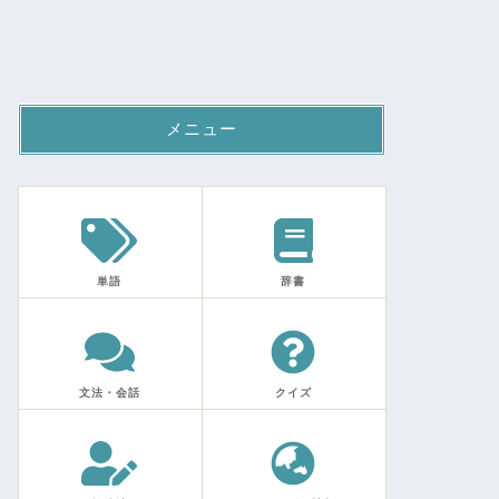
メニュー
単語
辞書
文法・会話
クイズ