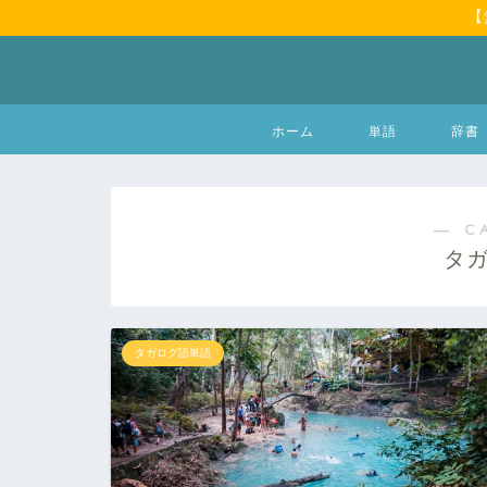
【
ホーム
単語
辞書
― C
タ
タガログ語単語