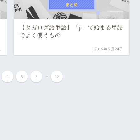
語
【タガログ語単語】「p」で始まる単語
でよく使うもの
日
2019年9月24日
...
4
5
6
12