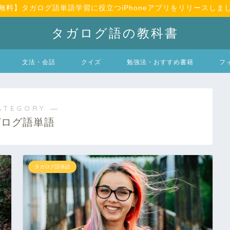
無料】タガログ語単語学習に役立つiPhoneアプリをリリースしま
タガログ語の教科書
文法・会話
クイズ
勉強法・おすすめ書籍
フ
ATEGORY ―
ガログ語単語
タガログ語単語