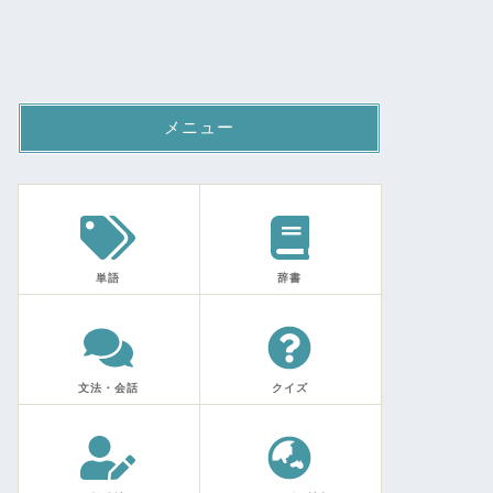
メニュー
単語
辞書
文法・会話
クイズ