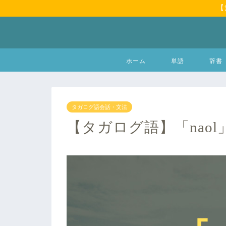
【
ホーム
単語
辞書
タガログ語会話・文法
【タガログ語】「nao