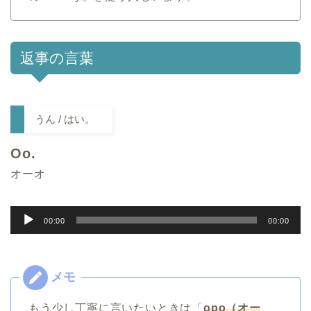
返事の言葉
うん / はい。
Oo.
オーオ
音
00:00
00:00
声
プ
レ
ー
もう少し丁寧に言いたいときは「
opo（オー