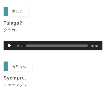
本当？
Talaga?
タラガ？
音
00:00
00:00
声
プ
レ
もちろん
ー
ヤ
Syempre.
ー
シェーンプレ