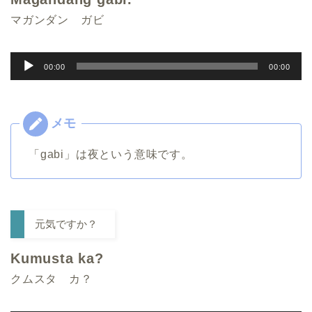
マガンダン ガビ
音
00:00
00:00
声
プ
レ
ー
「gabi」は夜という意味です。
ヤ
ー
元気ですか？
Kumusta ka?
クムスタ カ？