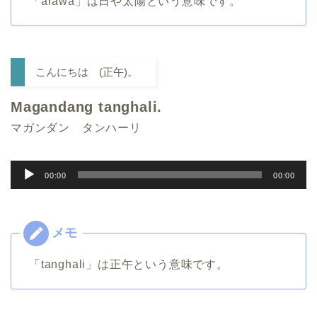
「arawa」は日や太陽という意味です。
ヤ
ー
こんにちは (正午)。
Magandang tanghali.
マガンダン タンハーリ
音
00:00
00:00
声
プ
レ
ー
「tanghali」は正午という意味です。
ヤ
ー