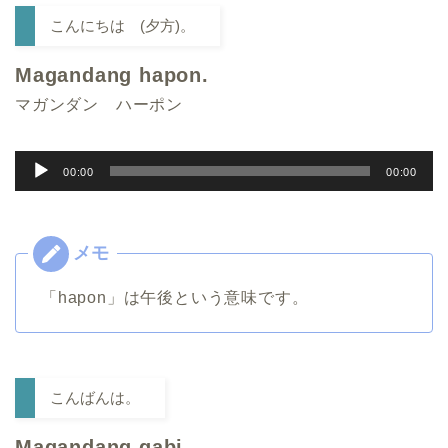
こんにちは (夕方)。
Magandang hapon.
マガンダン ハーポン
音
00:00
00:00
声
プ
レ
ー
「hapon」は午後という意味です。
ヤ
ー
こんばんは。
Magandang gabi.