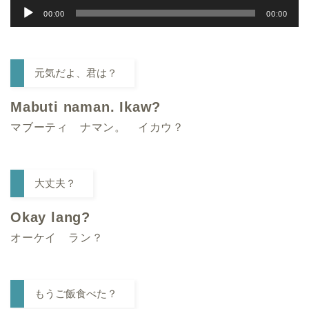
音
00:00
00:00
声
プ
レ
元気だよ、君は？
ー
ヤ
Mabuti naman. Ikaw?
ー
マブーティ ナマン。 イカウ
？
大丈夫？
Okay lang?
オーケイ ラン？
もうご飯食べた？