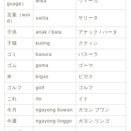
ウィーカ
wika
guage）
言葉（wor
サリータ
salita
d）
子供
anak / bata
アナック / バータ
子猫
kuting
クティン
ゴミ
basura
バスーラ
ゴム
goma
ゴーマ
米
bigas
ビガス
ゴルフ
golf
ゴルフ
これ
ito
イト
今月
ngayong buwan
ガヨン ブワン
今週
ngayong linggo
ガヨン リンゴ