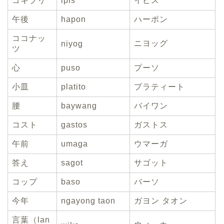
ゴキブリ
ipis
イピス
午後
hapon
ハーポン
ココナッ
ニヨッグ
niyog
ツ
心
puso
プーソ
小皿
platito
プラティート
腰
baywang
バイワン
コスト
gastos
ガストス
午前
umaga
ウマーガ
答え
sagot
サゴット
コップ
baso
バーソ
今年
ngayong taon
ガヨン タオン
言葉（lan