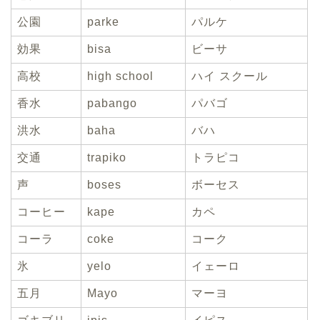
公園
parke
パルケ
効果
bisa
ビーサ
高校
high school
ハイ スクール
香水
pabango
パバゴ
洪水
baha
バハ
交通
trapiko
トラピコ
声
boses
ボーセス
コーヒー
kape
カペ
コーラ
coke
コーク
氷
yelo
イェーロ
五月
Mayo
マーヨ