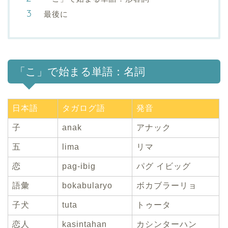
最後に
「こ」で始まる単語：名詞
日本語
タガログ語
発音
子
anak
アナック
五
lima
リマ
恋
pag-ibig
パグ イビッグ
語彙
bokabularyo
ボカブラーリョ
子犬
tuta
トゥータ
恋人
kasintahan
カシンターハン