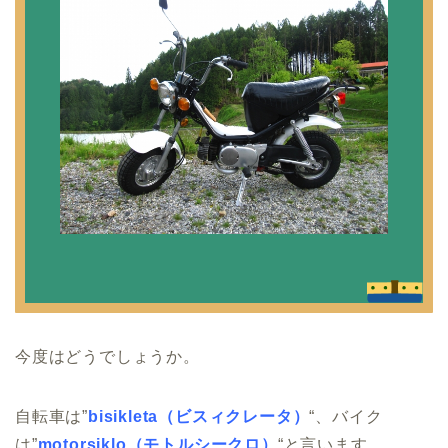
今度はどうでしょうか。
自転車は”
bisikleta（ビスィクレータ）
“、バイク
は”
motorsiklo（モトルシークロ）
“と言います。