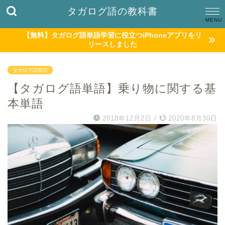
タガログ語の教科書
【無料】タガログ語単語学習に役立つiPhoneアプリをリ
リースしました
タガログ語単語
【タガログ語単語】乗り物に関する基
本単語
2018年12月2日
/
2020年8月30日