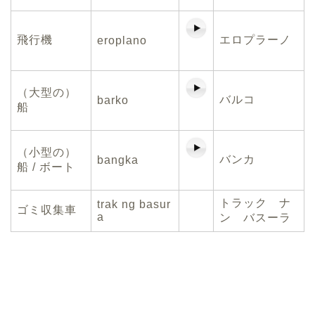
飛行機
エロプラーノ
eroplano
（大型の）
バルコ
barko
船
（小型の）
バンカ
bangka
船 / ボート
トラック ナ
trak ng basur
ゴミ収集車
a
ン バスーラ