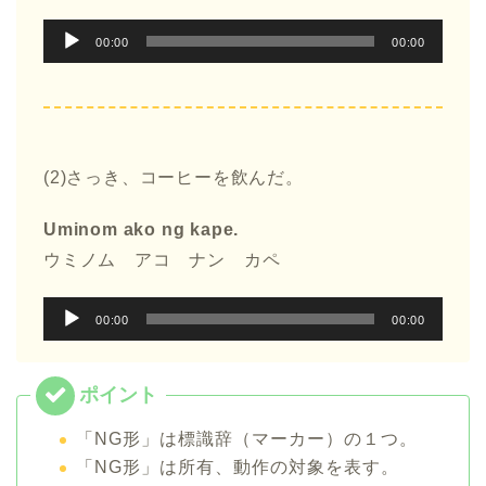
音
00:00
00:00
声
プ
レ
ー
(2)さっき、コーヒーを飲んだ。
ヤ
ー
Uminom ako ng kape.
ウミノム アコ ナン カペ
音
00:00
00:00
声
プ
レ
ー
「NG形」は標識辞（マーカー）の１つ。
ヤ
「NG形」は所有、動作の対象を表す。