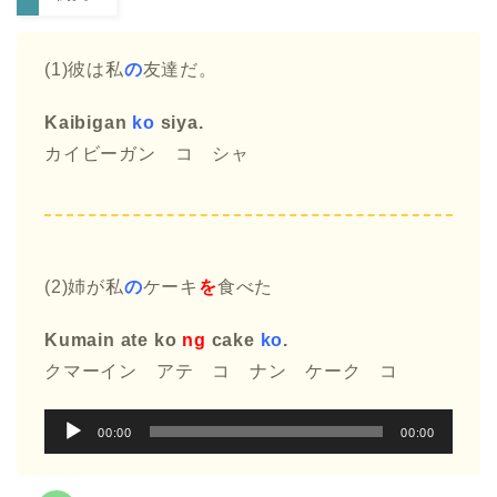
(1)彼は私
の
友達だ。
Kaibigan
ko
siya.
カイビーガン コ シャ
(2)姉が私
の
ケーキ
を
食べた
Kumain ate ko
ng
cake
ko
.
クマーイン アテ コ ナン ケーク コ
音
00:00
00:00
声
プ