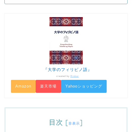
『大学のフィリピノ語』
created by
Rinker
Amazon
楽天市場
Yahooショッピング
目次
[
]
非表示