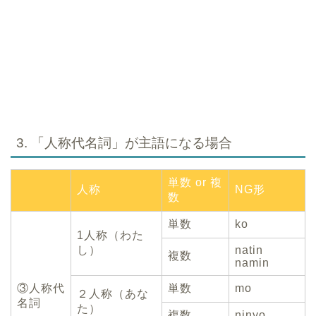
3. 「人称代名詞」が主語になる場合
単数 or 複
人称
NG形
数
単数
ko
1人称（わた
し）
natin
複数
namin
③人称代
単数
mo
２人称（あな
名詞
た）
複数
ninyo