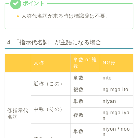
レ
ー
人称代名詞が来る時は標識辞は不要。
ヤ
ー
4. 「指示代名詞」が主語になる場合
単数 or 複
人称
NG形
数
単数
nito
近称（この）
複数
ng mga ito
単数
niyan
中称（その）
④指示代
ng mga iya
複数
名詞
n
niyon / noo
単数
n