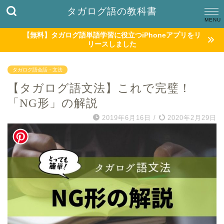
タガログ語の教科書
【無料】タガログ語単語学習に役立つiPhoneアプリをリ
リースしました
タガログ語会話・文法
【タガログ語文法】これで完璧！
「NG形」の解説
2019年6月16日
/
2020年2月29日