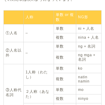
単数 or 複
人称
NG形
数
単数
ni + 人名
①人名
–
複数
nina + 人名
単数
ng + 名詞
②人名以
–
ng mga +
外
複数
名詞
単数
ko
1人称（わた
し）
natin
複数
namin
単数
mo
③人称代
２人称（あな
名詞
た）
複数
ninyo