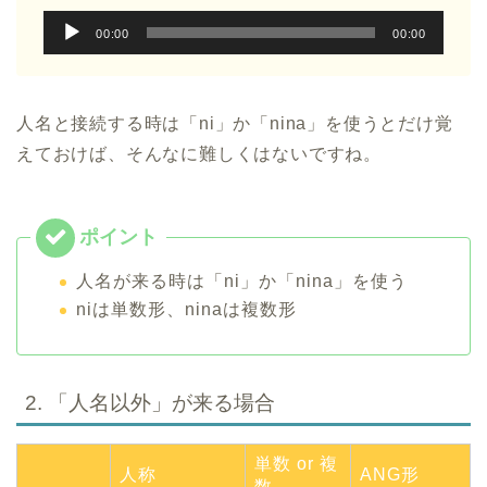
音
00:00
00:00
声
プ
レ
人名と接続する時は「ni」か「nina」を使うとだけ覚
ー
えておけば、そんなに難しくはないですね。
ヤ
ー
人名が来る時は「ni」か「nina」を使う
niは単数形、ninaは複数形
2. 「人名以外」が来る場合
単数 or 複
人称
ANG形
数