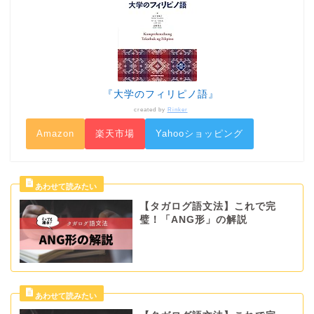
『大学のフィリピノ語』
created by
Rinker
Amazon
楽天市場
Yahooショッピング
【タガログ語文法】これで完
璧！「ANG形」の解説